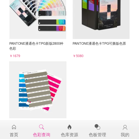
PANTONE潘通色卡TPG新版2800种
PANTONE潘通色卡TPG可撕版色票
色彩
￥1679
￥5080
PANTONE TPG单张色票纸版-补充页
18-0617TPG
首页
色彩查询
色库资源
色板管理
我的
￥98