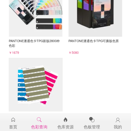
PANTONE潘通色卡TPG新版2800种
PANTONE潘通色卡TPG可撕版色票
色彩
￥1679
￥5080
PANTONE TPG单张色票纸版-补充页
18-0622TPG
首页
色彩查询
色库资源
色板管理
我的
￥98