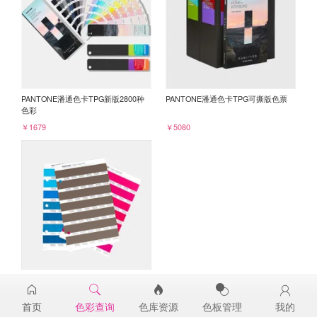
PANTONE潘通色卡TPG新版2800种
PANTONE潘通色卡TPG可撕版色票
色彩
￥1679
￥5080
PANTONE TPG单张色票纸版-补充页
19-1224TPG
首页
色彩查询
色库资源
色板管理
我的
￥98