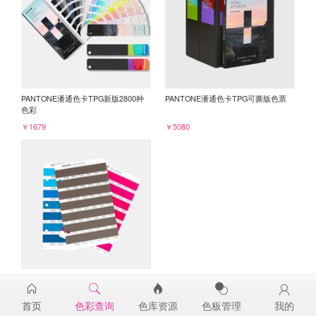
PANTONE潘通色卡TPG新版2800种
PANTONE潘通色卡TPG可撕版色票
色彩
￥1679
￥5080
PANTONE TPG单张色票纸版-补充页
19-1218TPG
首页
色彩查询
色库资源
色板管理
我的
￥98