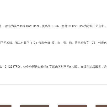
的色号 ，颜色为英文名称 Root Beer，页码为 1.056，色号19-1228TPG为涂
明或暗。第二对数字（12）代表色相--黄、红、蓝、绿。第三对数字（28）代表色彩的彩度。而T
9-1228TPG 。这个色彩透过独特的字尾来区别不同的材质。在漆料涂层纸版，这个色号是