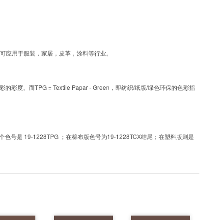
层工艺色彩，可应用于服装，家居，皮革，涂料等行业。
PG = Textile Papar - Green，即纺织/纸版/绿色环保的色彩指
 19-1228TPG ；在棉布版色号为19-1228TCX结尾；在塑料版则是