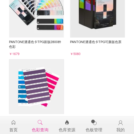
PANTONE潘通色卡TPG新版2800种
PANTONE潘通色卡TPG可撕版色票
色彩
￥1679
￥5080
PANTONE TPG单张色票纸版-补充页
19-3628TPG
首页
色彩查询
色库资源
色板管理
我的
￥98