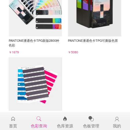
PANTONE潘通色卡TPG新版2800种
PANTONE潘通色卡TPG可撕版色票
色彩
￥1679
￥5080
PANTONE TPG单张色票纸版-补充页
19-3617TPG
首页
色彩查询
色库资源
色板管理
我的
￥98