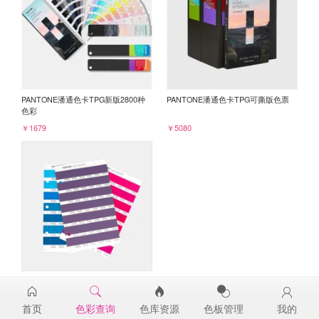
PANTONE潘通色卡TPG新版2800种
PANTONE潘通色卡TPG可撕版色票
色彩
￥1679
￥5080
PANTONE TPG单张色票纸版-补充页
19-3632TPG
首页
色彩查询
色库资源
色板管理
我的
￥98