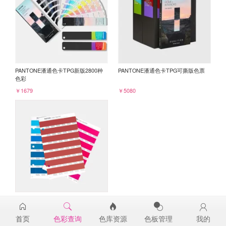
PANTONE潘通色卡TPG新版2800种
PANTONE潘通色卡TPG可撕版色票
色彩
￥1679
￥5080
PANTONE TPG单张色票纸版-补充页
19-1662TPG
首页
色彩查询
色库资源
色板管理
我的
￥98