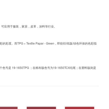
层工艺色彩，可应用于服装，家居，皮革，涂料等行业。
PG = Textile Papar - Green，即纺织/纸版/绿色环保的色彩指
 19-1650TPG ；在棉布版色号为19-1650TCX结尾；在塑料版则是