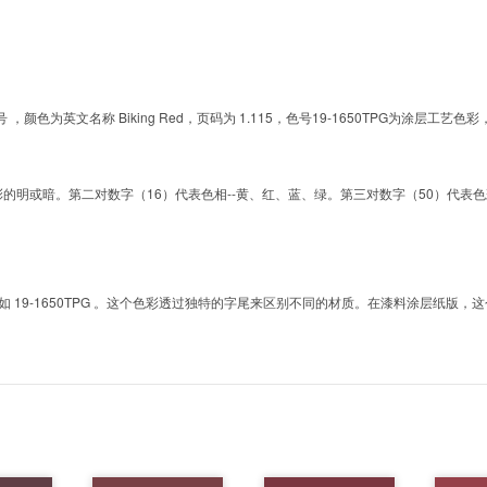
的色号 ，颜色为英文名称 Biking Red，页码为 1.115，色号19-1650TPG为涂
明或暗。第二对数字（16）代表色相--黄、红、蓝、绿。第三对数字（50）代表色彩的彩度。而T
9-1650TPG 。这个色彩透过独特的字尾来区别不同的材质。在漆料涂层纸版，这个色号是