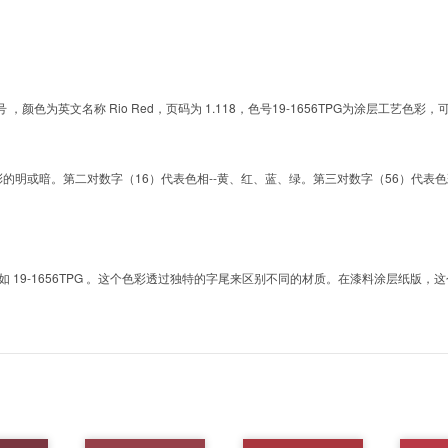
G的色号 ，颜色为英文名称 Rio Red，页码为 1.118，色号19-1656TPG为涂层工
明或暗。第二对数字（16）代表色相--黄、红、蓝、绿。第三对数字（56）代表色彩的彩度。而T
9-1656TPG 。这个色彩透过独特的字尾来区别不同的材质。在漆料涂层纸版，这个色号是