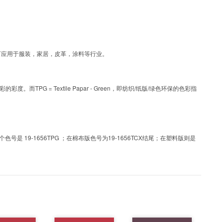
艺色彩，可应用于服装，家居，皮革，涂料等行业。
PG = Textile Papar - Green，即纺织/纸版/绿色环保的色彩指
 19-1656TPG ；在棉布版色号为19-1656TCX结尾；在塑料版则是