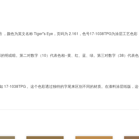
的色号 ，颜色为英文名称 Tiger''s Eye，页码为 2.161，色号17-1038TPG为
明或暗。第二对数字（10）代表色相--黄、红、蓝、绿。第三对数字（38）代表色彩的彩度。而T
7-1038TPG 。这个色彩透过独特的字尾来区别不同的材质。在漆料涂层纸版，这个色号是