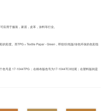
层工艺色彩，可应用于服装，家居，皮革，涂料等行业。
PG = Textile Papar - Green，即纺织/纸版/绿色环保的色彩指
 17-1044TPG ；在棉布版色号为17-1044TCX结尾；在塑料版则是