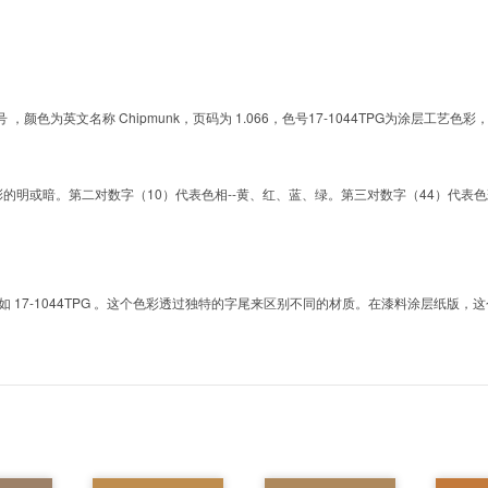
G的色号 ，颜色为英文名称 Chipmunk，页码为 1.066，色号17-1044TPG为涂
明或暗。第二对数字（10）代表色相--黄、红、蓝、绿。第三对数字（44）代表色彩的彩度。而T
7-1044TPG 。这个色彩透过独特的字尾来区别不同的材质。在漆料涂层纸版，这个色号是