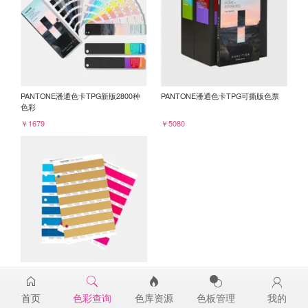
PANTONE潘通色卡TPG新版2800种
PANTONE潘通色卡TPG可撕版色票
色彩
￥1679
￥5080
PANTONE TPG单张色票纸版-补充页
17-1040TPG
首页
色彩查询
色库资源
色板管理
我的
￥98