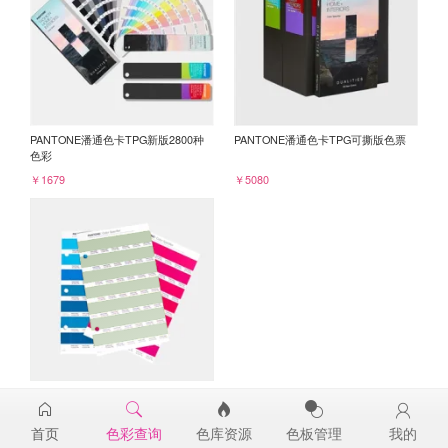
PANTONE潘通色卡TPG新版2800种
PANTONE潘通色卡TPG可撕版色票
色彩
￥1679
￥5080
PANTONE TPG单张色票纸版-补充页
14-0114TPG
首页
色彩查询
色库资源
色板管理
我的
￥98