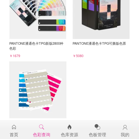
PANTONE潘通色卡TPG新版2800种
PANTONE潘通色卡TPG可撕版色票
色彩
￥1679
￥5080
PANTONE TPG单张色票纸版-补充页
14-0105TPG
首页
色彩查询
色库资源
色板管理
我的
￥98