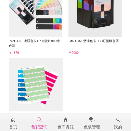
PANTONE潘通色卡TPG新版2800种
PANTONE潘通色卡TPG可撕版色票
色彩
￥1679
￥5080
PANTONE TPG单张色票纸版-补充页
14-0123TPG
首页
色彩查询
色库资源
色板管理
我的
￥98