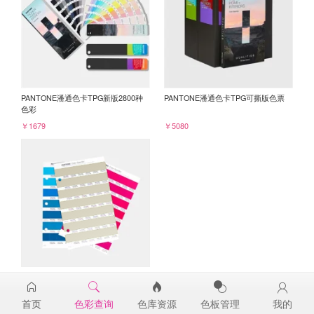
PANTONE潘通色卡TPG新版2800种
PANTONE潘通色卡TPG可撕版色票
色彩
￥1679
￥5080
PANTONE TPG单张色票纸版-补充页
14-0210TPG
首页
色彩查询
色库资源
色板管理
我的
￥98