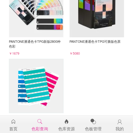
PANTONE潘通色卡TPG新版2800种
PANTONE潘通色卡TPG可撕版色票
色彩
￥1679
￥5080
PANTONE TPG单张色票纸版-补充页
15-5425TPG
首页
色彩查询
色库资源
色板管理
我的
￥98