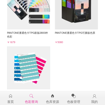
PANTONE潘通色卡TPG新版2800种
PANTONE潘通色卡TPG可撕版色票
色彩
￥1679
￥5080
PANTONE TPG单张色票纸版-补充页
15-5217TPG
首页
色彩查询
色库资源
色板管理
我的
￥98