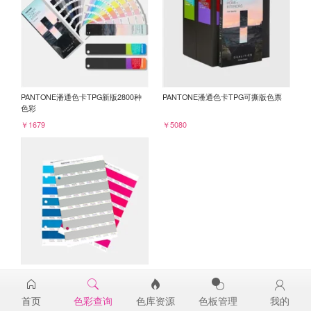
PANTONE潘通色卡TPG新版2800种
PANTONE潘通色卡TPG可撕版色票
色彩
￥1679
￥5080
PANTONE TPG单张色票纸版-补充页
15-5205TPG
首页
色彩查询
色库资源
色板管理
我的
￥98