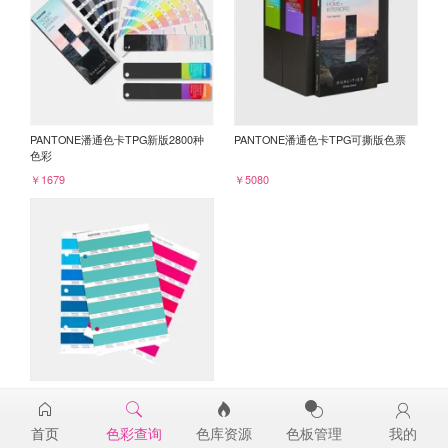
PANTONE潘通色卡TPG新版2800种
PANTONE潘通色卡TPG可撕版色票
色彩
￥1679
￥5080
PANTONE TPG单张色票纸版-补充页
15-5516TPG
首页
色彩查询
色库资源
色板管理
我的
￥98