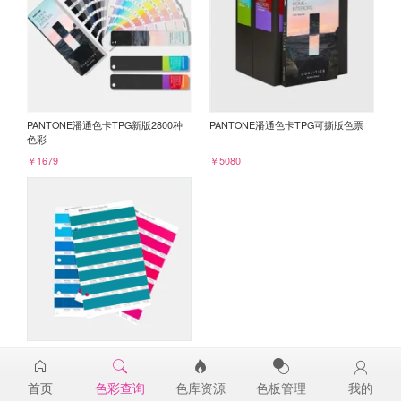
PANTONE潘通色卡TPG新版2800种
PANTONE潘通色卡TPG可撕版色票
色彩
￥1679
￥5080
PANTONE TPG单张色票纸版-补充页
17-5025TPG
首页
色彩查询
色库资源
色板管理
我的
￥98