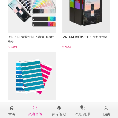
PANTONE潘通色卡TPG新版2800种
PANTONE潘通色卡TPG可撕版色票
色彩
￥1679
￥5080
PANTONE TPG单张色票纸版-补充页
17-4928TPG
首页
色彩查询
色库资源
色板管理
我的
￥98