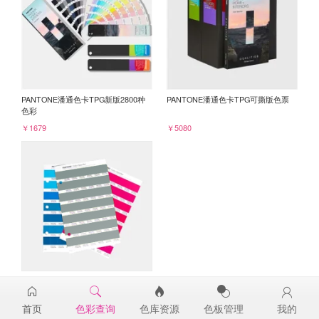
PANTONE潘通色卡TPG新版2800种
PANTONE潘通色卡TPG可撕版色票
色彩
￥1679
￥5080
PANTONE TPG单张色票纸版-补充页
17-5107TPG
首页
色彩查询
色库资源
色板管理
我的
￥98