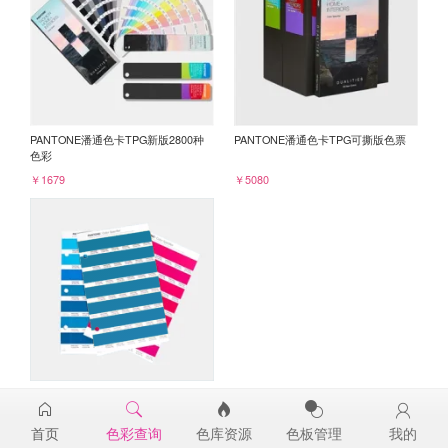
PANTONE潘通色卡TPG新版2800种
PANTONE潘通色卡TPG可撕版色票
色彩
￥1679
￥5080
PANTONE TPG单张色票纸版-补充页
18-4528TPG
首页
色彩查询
色库资源
色板管理
我的
￥98