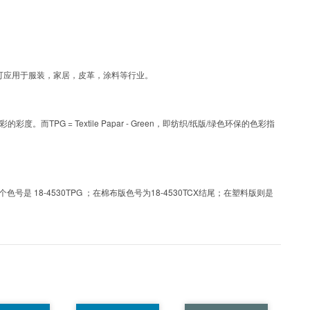
工艺色彩，可应用于服装，家居，皮革，涂料等行业。
PG = Textile Papar - Green，即纺织/纸版/绿色环保的色彩指
 18-4530TPG ；在棉布版色号为18-4530TCX结尾；在塑料版则是