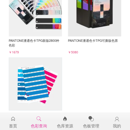
PANTONE潘通色卡TPG新版2800种
PANTONE潘通色卡TPG可撕版色票
色彩
￥1679
￥5080
PANTONE TPG单张色票纸版-补充页
18-4535TPG
首页
色彩查询
色库资源
色板管理
我的
￥98