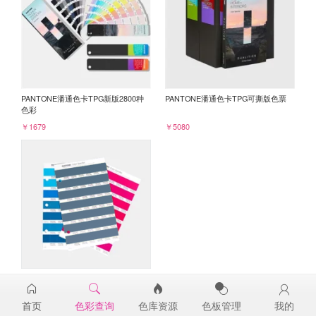
PANTONE潘通色卡TPG新版2800种
PANTONE潘通色卡TPG可撕版色票
色彩
￥1679
￥5080
PANTONE TPG单张色票纸版-补充页
19-4318TPG
首页
色彩查询
色库资源
色板管理
我的
￥98