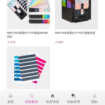
PANTONE潘通色卡TPG新版2800种
PANTONE潘通色卡TPG可撕版色票
色彩
￥1679
￥5080
PANTONE TPG单张色票纸版-补充页
19-4326TPG
首页
色彩查询
色库资源
色板管理
我的
￥98