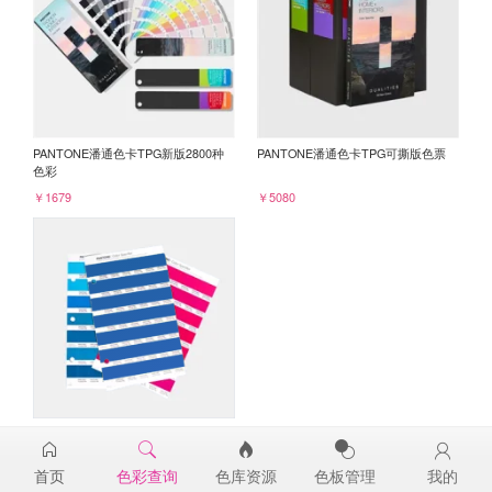
PANTONE潘通色卡TPG新版2800种
PANTONE潘通色卡TPG可撕版色票
色彩
￥1679
￥5080
PANTONE TPG单张色票纸版-补充页
19-4245TPG
首页
色彩查询
色库资源
色板管理
我的
￥98