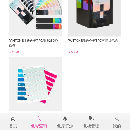
PANTONE潘通色卡TPG新版2800种
PANTONE潘通色卡TPG可撕版色票
色彩
￥1679
￥5080
PANTONE TPG单张色票纸版-补充页
12-5505TPG
首页
色彩查询
色库资源
色板管理
我的
￥98