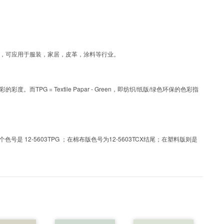
涂层工艺色彩，可应用于服装，家居，皮革，涂料等行业。
PG = Textile Papar - Green，即纺织/纸版/绿色环保的色彩指
 12-5603TPG ；在棉布版色号为12-5603TCX结尾；在塑料版则是