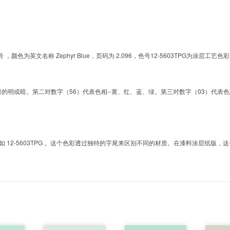
的色号 ，颜色为英文名称 Zephyr Blue，页码为 2.096，色号12-5603TPG为
明或暗。第二对数字（56）代表色相--黄、红、蓝、绿。第三对数字（03）代表色彩的彩度。而T
2-5603TPG 。这个色彩透过独特的字尾来区别不同的材质。在漆料涂层纸版，这个色号是