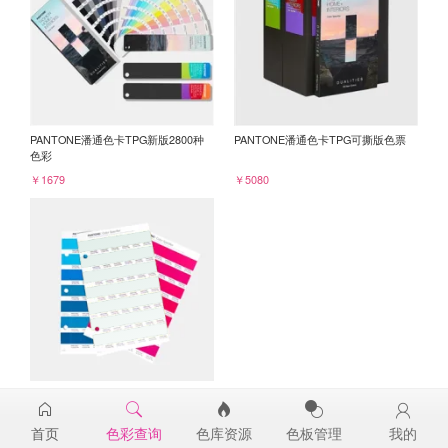
PANTONE潘通色卡TPG新版2800种
PANTONE潘通色卡TPG可撕版色票
色彩
￥1679
￥5080
PANTONE TPG单张色票纸版-补充页
12-5508TPG
首页
色彩查询
色库资源
色板管理
我的
￥98