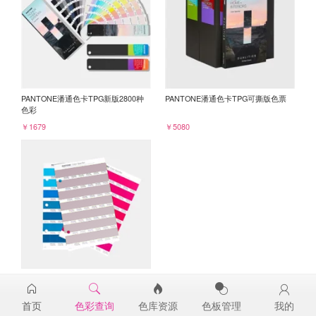
PANTONE潘通色卡TPG新版2800种
PANTONE潘通色卡TPG可撕版色票
色彩
￥1679
￥5080
PANTONE TPG单张色票纸版-补充页
16-3205TPG
首页
色彩查询
色库资源
色板管理
我的
￥98