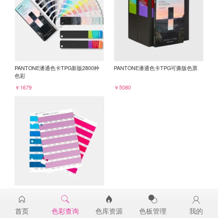
PANTONE潘通色卡TPG新版2800种
PANTONE潘通色卡TPG可撕版色票
色彩
￥1679
￥5080
PANTONE TPG单张色票纸版-补充页
16-3320TPG
首页
色彩查询
色库资源
色板管理
我的
￥98