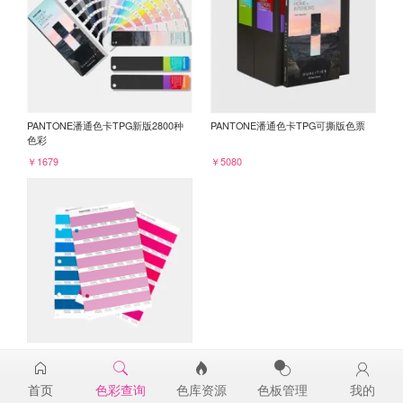
PANTONE潘通色卡TPG新版2800种
PANTONE潘通色卡TPG可撕版色票
色彩
￥1679
￥5080
PANTONE TPG单张色票纸版-补充页
16-3116TPG
首页
色彩查询
色库资源
色板管理
我的
￥98