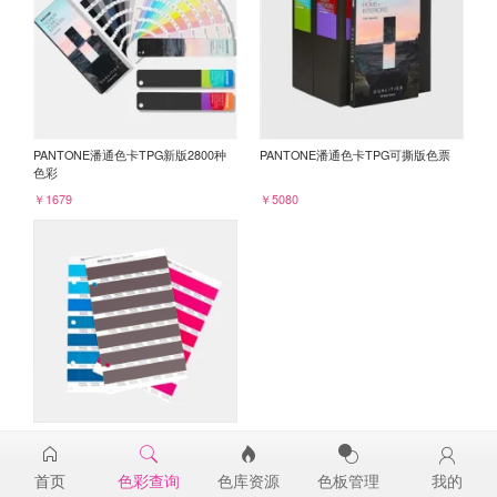
PANTONE潘通色卡TPG新版2800种
PANTONE潘通色卡TPG可撕版色票
色彩
￥1679
￥5080
PANTONE TPG单张色票纸版-补充页
19-1620TPG
首页
色彩查询
色库资源
色板管理
我的
￥98