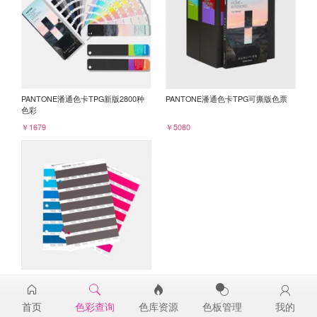
PANTONE潘通色卡TPG新版2800种
PANTONE潘通色卡TPG可撕版色票
色彩
￥1679
￥5080
PANTONE TPG单张色票纸版-补充页
19-1619TPG
首页
色彩查询
色库资源
色板管理
我的
￥98