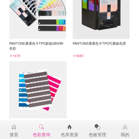
PANTONE潘通色卡TPG新版2800种
PANTONE潘通色卡TPG可撕版色票
色彩
￥1679
￥5080
PANTONE TPG单张色票纸版-补充页
19-1606TPG
首页
色彩查询
色库资源
色板管理
我的
￥98