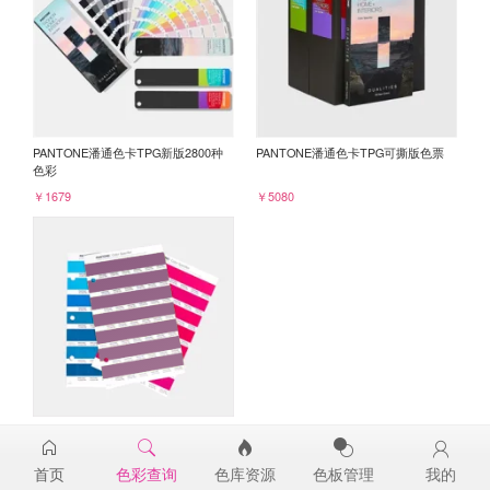
PANTONE潘通色卡TPG新版2800种
PANTONE潘通色卡TPG可撕版色票
色彩
￥1679
￥5080
PANTONE TPG单张色票纸版-补充页
18-3015TPG
首页
色彩查询
色库资源
色板管理
我的
￥98