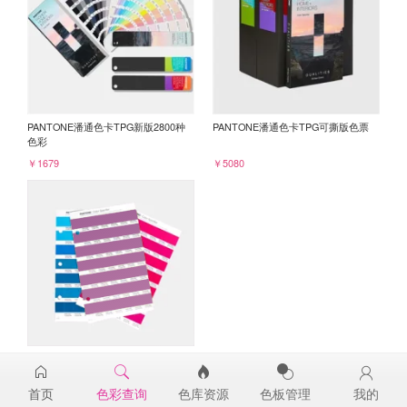
PANTONE潘通色卡TPG新版2800种
PANTONE潘通色卡TPG可撕版色票
色彩
￥1679
￥5080
PANTONE TPG单张色票纸版-补充页
18-3025TPG
首页
色彩查询
色库资源
色板管理
我的
￥98