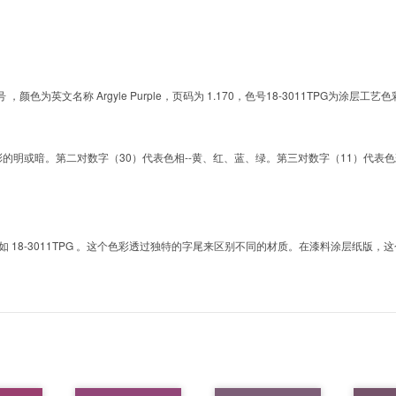
的色号 ，颜色为英文名称 Argyle Purple，页码为 1.170，色号18-3011TPG
明或暗。第二对数字（30）代表色相--黄、红、蓝、绿。第三对数字（11）代表色彩的彩度。而T
8-3011TPG 。这个色彩透过独特的字尾来区别不同的材质。在漆料涂层纸版，这个色号是