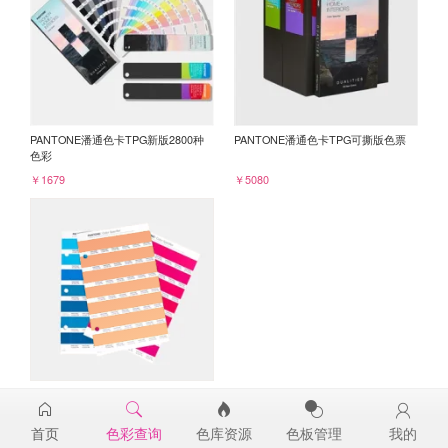
PANTONE潘通色卡TPG新版2800种
PANTONE潘通色卡TPG可撕版色票
色彩
￥1679
￥5080
PANTONE TPG单张色票纸版-补充页
15-1340TPG
首页
色彩查询
色库资源
色板管理
我的
￥98