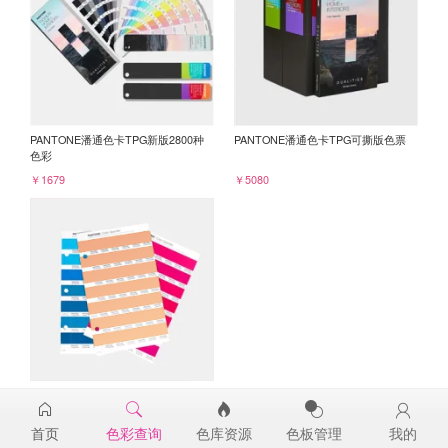
PANTONE潘通色卡TPG新版2800种
PANTONE潘通色卡TPG可撕版色票
色彩
￥1679
￥5080
PANTONE TPG单张色票纸版-补充页
15-1334TPG
首页
色彩查询
色库资源
色板管理
我的
￥98