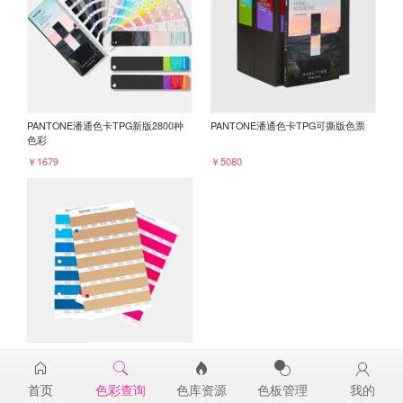
PANTONE潘通色卡TPG新版2800种
PANTONE潘通色卡TPG可撕版色票
色彩
￥1679
￥5080
PANTONE TPG单张色票纸版-补充页
15-1425TPG
首页
色彩查询
色库资源
色板管理
我的
￥98