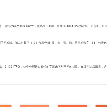
G的色号 ，颜色为英文名称 Carrot，页码为 1.100，色号16-1361TPG为涂层工艺
明或暗。第二对数字（13）代表色相--黄、红、蓝、绿。第三对数字（61）代表色彩的彩度。而T
6-1361TPG 。这个色彩透过独特的字尾来区别不同的材质。在漆料涂层纸版，这个色号是