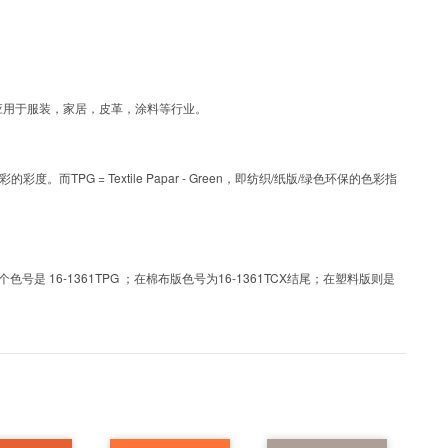
色彩，可应用于服装，家居，皮革，涂料等行业。
PG = Textile Papar - Green，即纺织/纸版/绿色环保的色彩指
 16-1361TPG ；在棉布版色号为16-1361TCX结尾；在塑料版则是