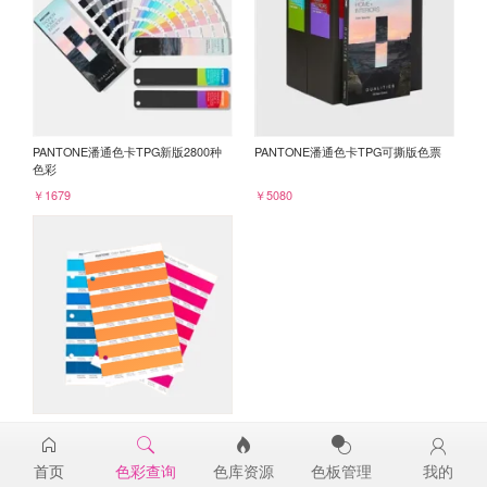
PANTONE潘通色卡TPG新版2800种
PANTONE潘通色卡TPG可撕版色票
色彩
￥1679
￥5080
PANTONE TPG单张色票纸版-补充页
16-1358TPG
首页
色彩查询
色库资源
色板管理
我的
￥98