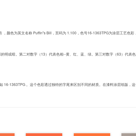
的色号 ，颜色为英文名称 Puffin''s Bill，页码为 1.100，色号16-1363TPG
明或暗。第二对数字（13）代表色相--黄、红、蓝、绿。第三对数字（63）代表色彩的彩度。而T
6-1363TPG 。这个色彩透过独特的字尾来区别不同的材质。在漆料涂层纸版，这个色号是