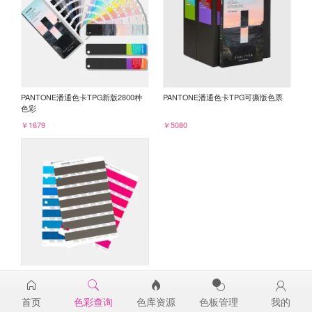
PANTONE潘通色卡TPG新版2800种
PANTONE潘通色卡TPG可撕版色票
色彩
￥1679
￥5080
PANTONE TPG单张色票纸版-补充页
19-0814TPG
首页
色彩查询
色库资源
色板管理
我的
￥98